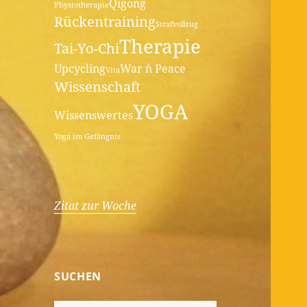
Qigong
Physiotherapie
Rückentraining
Strafvollzug
Therapie
Tai-Yo-Chi
Upcycling
War ´n Peace
Vita
Wissenschaft
YOGA
Wissenswertes
Yoga im Gefängnis
Zitat zur Woche
SUCHEN