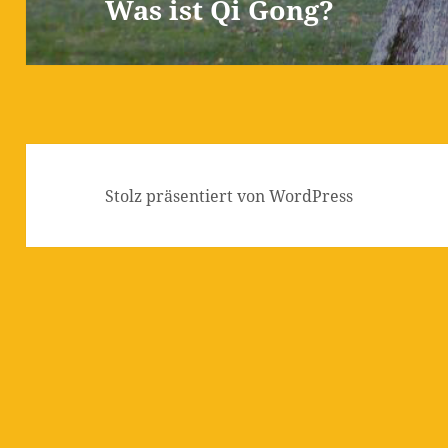
Was ist Qi Gong?
Stolz präsentiert von WordPress