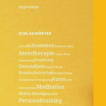
Impressum
SCHLAGWÖRTER
Achtsamkeit
About
Aromatherapie
Atemtherapie
Corona News
Ernährung
Elektrosmog
Gesundheit
Klang & Musik
Kreislaufwirtschaft
Krieg&Frieden
Kunst
Kriegsdienstverweigerung
Links
Meditation
Literaturtipps
Mobile Massage
NorSBik
Personaltraining