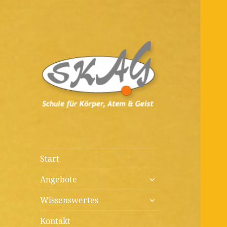
Diagnostik, Prävention,
Schule für
Therapie, Kunst, Beratung,
Körper, Atem &
Wissenswertes
Geist
Start
untermenü
Angebote
öffnen
untermenü
Wissenswertes
öffnen
Kontakt