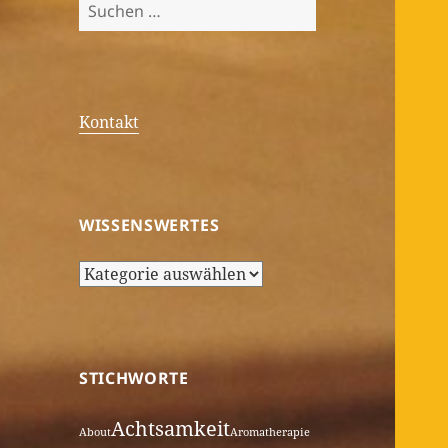
Suchen
nach:
Kontakt
WISSENSWERTES
Wissenswertes
STICHWORTE
Achtsamkeit
About
Aromatherapie