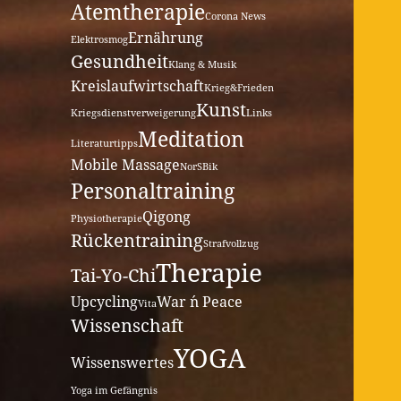
Atemtherapie
Corona News
Ernährung
Elektrosmog
Gesundheit
Klang & Musik
Kreislaufwirtschaft
Krieg&Frieden
Kunst
Kriegsdienstverweigerung
Links
Meditation
Literaturtipps
Mobile Massage
NorSBik
Personaltraining
Qigong
Physiotherapie
Rückentraining
Strafvollzug
Therapie
Tai-Yo-Chi
Upcycling
War ´n Peace
Vita
Wissenschaft
YOGA
Wissenswertes
Yoga im Gefängnis