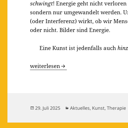
schwingt
! Energie geht nicht verlore
sondern nur umgewandelt werden. Un
(oder Interferenz) wirkt, ob wir Men
oder nicht. Bilder sind Energie.
Eine Kunst ist jedenfalls auch
hin
NorSBik – Norman S Bildkunst
weiterlesen
Veröffentlicht
Kategorien
29. Juli 2025
Aktuelles
,
Kunst
,
Therapie
am