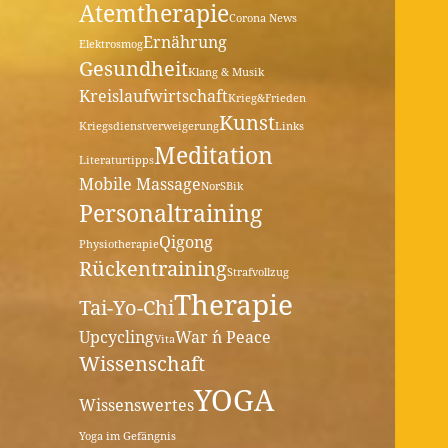
Atemtherapie
Corona News
Ernährung
Elektrosmog
Gesundheit
Klang & Musik
Kreislaufwirtschaft
Krieg&Frieden
Kunst
Kriegsdienstverweigerung
Links
Meditation
Literaturtipps
Mobile Massage
NorSBik
Personaltraining
Qigong
Physiotherapie
Rückentraining
Strafvollzug
Therapie
Tai-Yo-Chi
Upcycling
War ´n Peace
Vita
Wissenschaft
YOGA
Wissenswertes
Yoga im Gefängnis