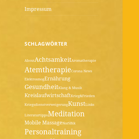
Impressum
SCHLAGWÖRTER
Achtsamkeit
About
Aromatherapie
Atemtherapie
Corona News
Ernährung
Elektrosmog
Gesundheit
Klang & Musik
Kreislaufwirtschaft
Krieg&Frieden
Kunst
Kriegsdienstverweigerung
Links
Meditation
Literaturtipps
Mobile Massage
NorSBik
Personaltraining