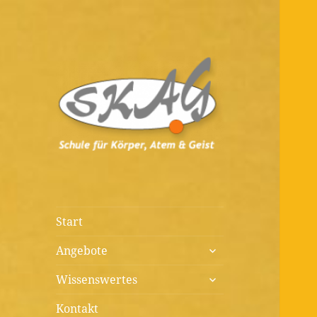
Diagnostik, Prävention,
Schule für
Therapie, Kunst, Beratung,
Körper, Atem &
Wissenswertes
Geist
Start
untermenü
Angebote
öffnen
untermenü
Wissenswertes
öffnen
Kontakt