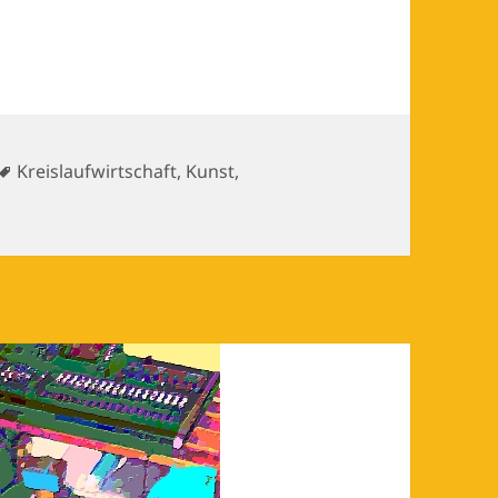
Schlagwörter
Kreislaufwirtschaft
,
Kunst
,