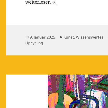
Upcycling – Das Öllämpchen
weiterlesen
Veröffentlicht
Kategorien
9. Januar 2025
Kunst
,
Wissenswertes
am
Upcycling