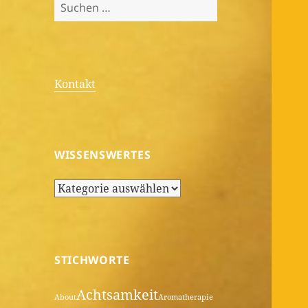
Suchen
nach:
Kontakt
WISSENSWERTES
Wissenswertes
STICHWORTE
Achtsamkeit
About
Aromatherapie