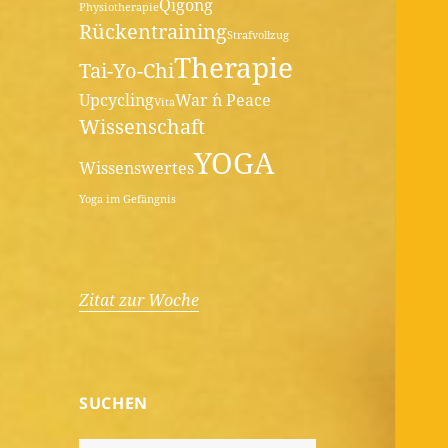
Qigong
Physiotherapie
Rückentraining
Strafvollzug
Therapie
Tai-Yo-Chi
Upcycling
War ´n Peace
Vita
Wissenschaft
YOGA
Wissenswertes
Yoga im Gefängnis
Zitat zur Woche
SUCHEN