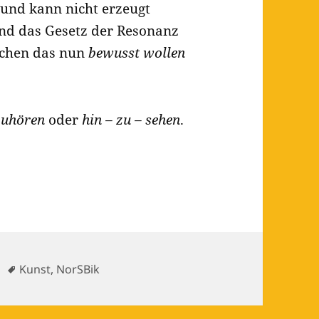
n und kann nicht erzeugt
d das Gesetz der Resonanz
schen das nun
bewusst wollen
zuhören
oder
hin – zu – sehen
.
Schlagwörter
Kunst
,
NorSBik