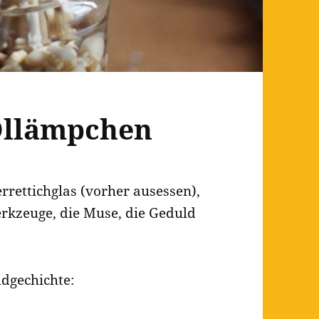
 Öllämpchen
rettichglas (vorher ausessen),
erkzeuge, die Muse, die Geduld
ldgechichte: