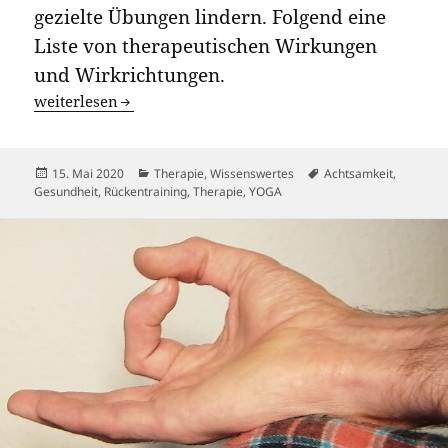
gezielte Übungen lindern. Folgend eine
Liste von therapeutischen Wirkungen
und Wirkrichtungen.
Wirkung des Yoga
weiterlesen
Veröffentlicht
Kategorien
Schlagwörter
15. Mai 2020
Therapie
,
Wissenswertes
Achtsamkeit
,
am
Gesundheit
,
Rückentraining
,
Therapie
,
YOGA