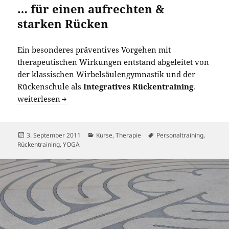
… für einen aufrechten &
starken Rücken
Ein besonderes präventives Vorgehen mit
therapeutischen Wirkungen entstand abgeleitet von
der klassischen Wirbelsäulengymnastik und der
Rückenschule als
Integratives Rückentraining
.
Integratives Rückentraining
weiterlesen
Veröffentlicht
Kategorien
Schlagwörter
3. September 2011
Kurse
,
Therapie
Personaltraining
,
am
Rückentraining
,
YOGA