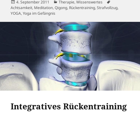
Veröffentlicht
Kategorien
Schlagwörter
4. September 2011
Therapie
,
Wissenswertes
am
Achtsamkeit
,
Meditation
,
Qigong
,
Rückentraining
,
Strafvollzug
,
YOGA
,
Yoga im Gefängnis
Integratives Rückentraining