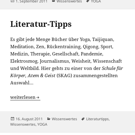
Veröffentlicht
Kategorien
Schlagwörter
1. September 2011
Wissenswertes
YOGA
am
Literatur-Tipps
Es gibt jede Menge Bücher über Yoga, Taijiquan,
Meditation, Zen, Rückentraining, Qigong, Sport,
Medizin, Therapie, Gesellschaft, Pandemie,
Elektrosmog, Journalismus, Weisheit, Wissenschaft
und Weltbild. Hier gehts zu einer von der
Schule für
Körper, Atem & Geist
(SKAG) zusammengestellten
Auswahl…
Literatur-Tipps
weiterlesen
Veröffentlicht
Kategorien
Schlagwörter
16. August 2011
Wissenswertes
Literaturtipps
,
am
Wissenswertes
,
YOGA