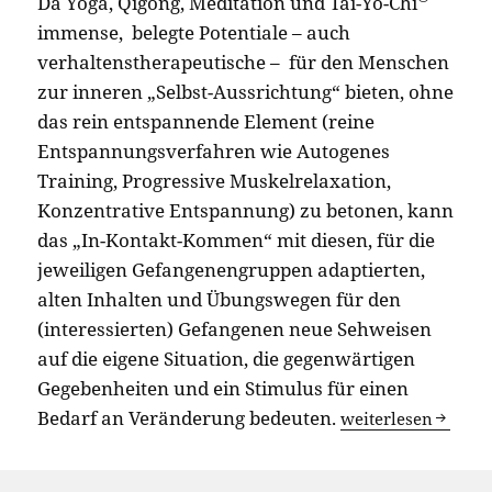
Da Yoga, Qigong, Meditation und Tai-Yo-Chi
immense, belegte Potentiale – auch
verhaltenstherapeutische – für den Menschen
zur inneren „Selbst-Aussrichtung“ bieten, ohne
das rein entspannende Element (reine
Entspannungsverfahren wie Autogenes
Training, Progressive Muskelrelaxation,
Konzentrative Entspannung) zu betonen, kann
das „In-Kontakt-Kommen“ mit diesen, für die
jeweiligen Gefangenengruppen adaptierten,
alten Inhalten und Übungswegen für den
(interessierten) Gefangenen neue Sehweisen
auf die eigene Situation, die gegenwärtigen
Gegebenheiten und ein Stimulus für einen
Bedarf an Veränderung bedeuten.
Yoga, Qigong, Medi
weiterlesen