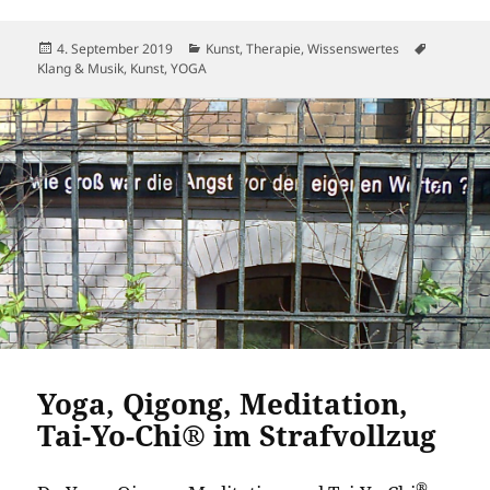
Veröffentlicht
Kategorien
Schlagwö
4. September 2019
Kunst
,
Therapie
,
Wissenswertes
am
Klang & Musik
,
Kunst
,
YOGA
Yoga, Qigong, Meditation,
Tai-Yo-Chi® im Strafvollzug
®