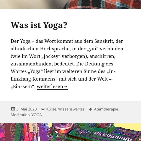
Was ist Yoga?
Der Yoga – das Wort kommt aus dem Sanskrit, der
altindischen Hochsprache, in der „yui“ verbinden
(wie im Wort „Jockey“ verborgen), anschirren,
zusammenbinden, bedeutet. Die Deutung des
Wortes „Yoga“ liegt im weiteren Sinne des „In-
Einklang-Kommens“ mit sich und der Welt –
Was ist Yoga?
„Einssein“.
weiterlesen
Veröffentlicht
Kategorien
Schlagwörter
5. Mai 2020
Kurse
,
Wissenswertes
Atemtherapie
,
am
Meditation
,
YOGA