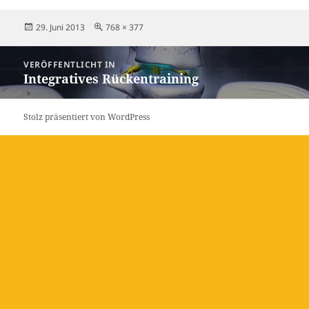
Veröffentlicht
Originalgröße
29. Juni 2013
768 × 377
am
Beitragsnavigation
VERÖFFENTLICHT IN
Integratives Rückentraining
Stolz präsentiert von WordPress