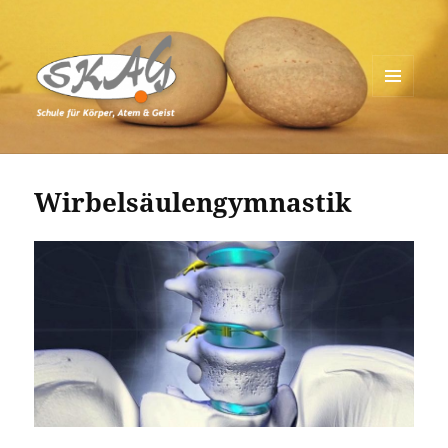
MENÜ
UND
Schule für Körper, Atem & Geist
WIDGETS
Wirbelsäulengymnastik