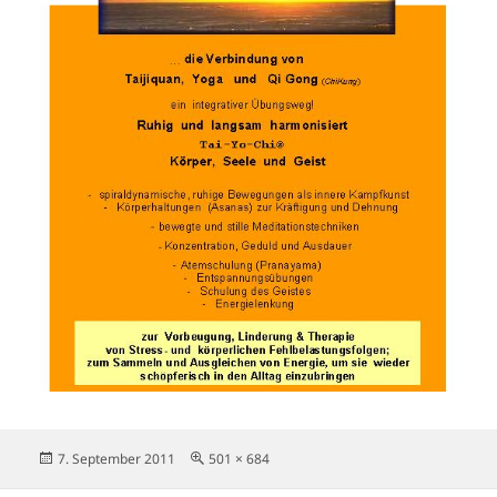
Veröffentlicht
Originalgröße
7. September 2011
501 × 684
am