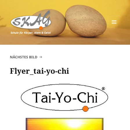
MENÜ
UND
Schule für Körper, Atem & Geist
WIDGETS
NÄCHSTES BILD
Flyer_tai-yo-chi