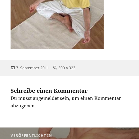
Veröffentlicht
Originalgröße
7. September 2011
300 × 323
am
Schreibe einen Kommentar
Du musst
angemeldet
sein, um einen Kommentar
abzugeben.
Beitragsnavigation
VERÖFFENTLICHT IN