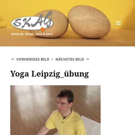
MENÜ
UND
Schule für Körper, Atem & Geist
WIDGETS
VORHERIGES BILD
NÄCHSTES BILD
Yoga Leipzig_übung