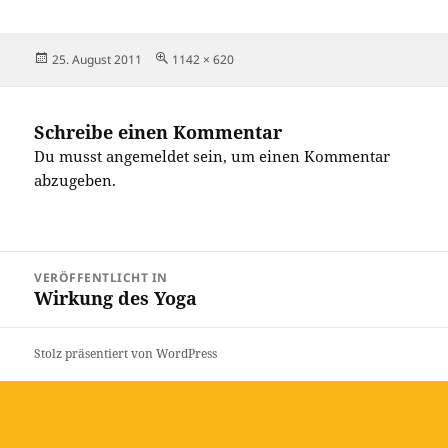
Veröffentlicht
Originalgröße
25. August 2011
1142 × 620
am
Schreibe einen Kommentar
Du musst
angemeldet
sein, um einen Kommentar
abzugeben.
Beitragsnavigation
VERÖFFENTLICHT IN
Wirkung des Yoga
Stolz präsentiert von WordPress