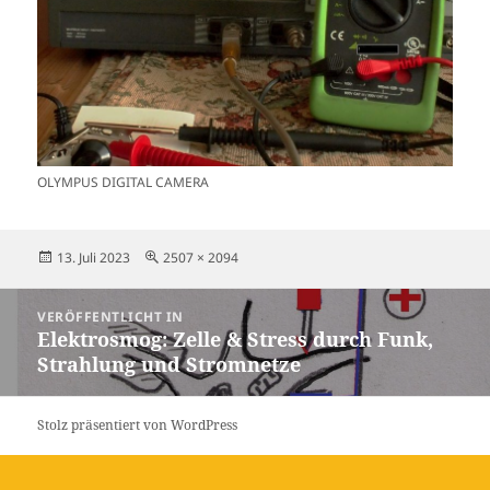
OLYMPUS DIGITAL CAMERA
Veröffentlicht
Originalgröße
13. Juli 2023
2507 × 2094
am
Beitragsnavigation
VERÖFFENTLICHT IN
Elektrosmog: Zelle & Stress durch Funk,
Strahlung und Stromnetze
Stolz präsentiert von WordPress