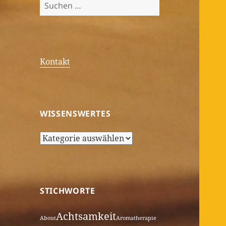
Suchen
nach:
Kontakt
WISSENSWERTES
Wissenswertes
STICHWORTE
Achtsamkeit
About
Aromatherapie