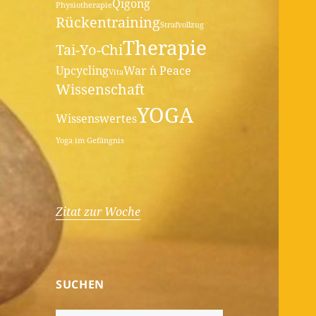
Qigong
Physiotherapie
Rückentraining
Strafvollzug
Therapie
Tai-Yo-Chi
Upcycling
War ´n Peace
Vita
Wissenschaft
YOGA
Wissenswertes
Yoga im Gefängnis
Zitat zur Woche
SUCHEN