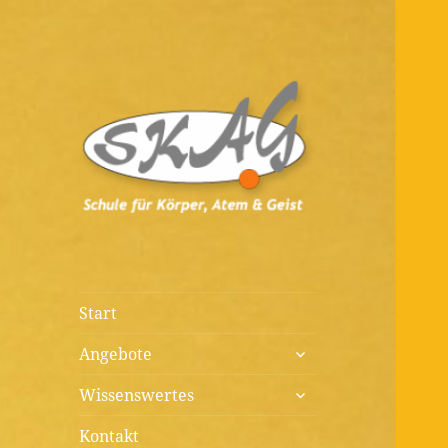
Diagnostik, Prävention,
Schule für
Therapie, Kunst, Beratung,
Körper, Atem &
Wissenswertes
Geist
Start
untermenü
Angebote
öffnen
untermenü
Wissenswertes
öffnen
Kontakt