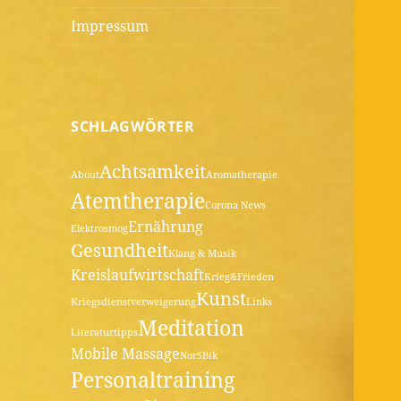
Impressum
SCHLAGWÖRTER
Achtsamkeit
About
Aromatherapie
Atemtherapie
Corona News
Ernährung
Elektrosmog
Gesundheit
Klang & Musik
Kreislaufwirtschaft
Krieg&Frieden
Kunst
Kriegsdienstverweigerung
Links
Meditation
Literaturtipps
Mobile Massage
NorSBik
Personaltraining