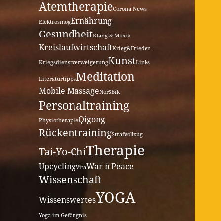
Atemtherapie
Corona News
Ernährung
Elektrosmog
Gesundheit
Klang & Musik
Kreislaufwirtschaft
Krieg&Frieden
Kunst
Kriegsdienstverweigerung
Links
Meditation
Literaturtipps
Mobile Massage
NorSBik
Personaltraining
Qigong
Physiotherapie
Rückentraining
Strafvollzug
Therapie
Tai-Yo-Chi
Upcycling
War ´n Peace
Vita
Wissenschaft
YOGA
Wissenswertes
Yoga im Gefängnis