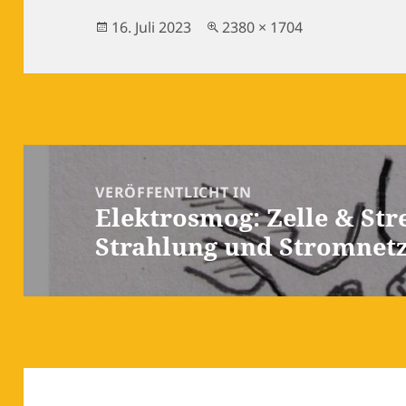
Veröffentlicht
Originalgröße
16. Juli 2023
2380 × 1704
am
Beitragsnavigation
VERÖFFENTLICHT IN
Elektrosmog: Zelle & Str
Strahlung und Stromnet