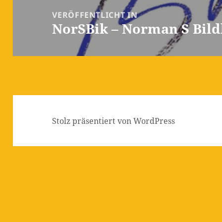
VERÖFFENTLICHT IN
NorSBik – Norman S Bild
Stolz präsentiert von WordPress