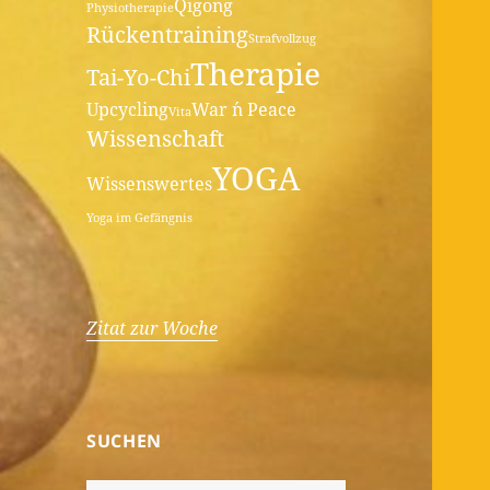
Qigong
Physiotherapie
Rückentraining
Strafvollzug
Therapie
Tai-Yo-Chi
Upcycling
War ´n Peace
Vita
Wissenschaft
YOGA
Wissenswertes
Yoga im Gefängnis
Zitat zur Woche
SUCHEN