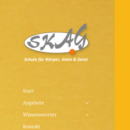
Diagnostik, Prävention,
Schule für
Therapie, Kunst, Beratung,
Körper, Atem &
Wissenswertes
Geist
Start
untermenü
Angebote
öffnen
untermenü
Wissenswertes
öffnen
Kontakt