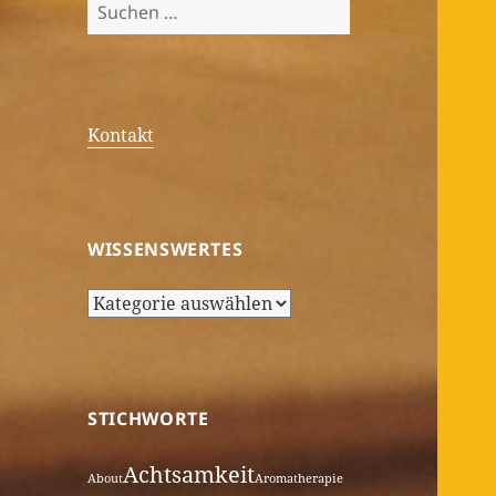
Suchen
nach:
Kontakt
WISSENSWERTES
Wissenswertes
STICHWORTE
Achtsamkeit
About
Aromatherapie