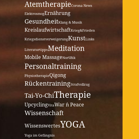
Atemtherapie
Corona News
Ernährung
Elektrosmog
Gesundheit
Klang & Musik
Kreislaufwirtschaft
Krieg&Frieden
Kunst
Kriegsdienstverweigerung
Links
Meditation
Literaturtipps
Mobile Massage
NorSBik
Personaltraining
Qigong
Physiotherapie
Rückentraining
Strafvollzug
Therapie
Tai-Yo-Chi
Upcycling
War ´n Peace
Vita
Wissenschaft
YOGA
Wissenswertes
Yoga im Gefängnis