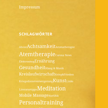
Impressum
SCHLAGWÖRTER
Achtsamkeit
About
Aromatherapie
Atemtherapie
Corona News
Ernährung
Elektrosmog
Gesundheit
Klang & Musik
Kreislaufwirtschaft
Krieg&Frieden
Kunst
Kriegsdienstverweigerung
Links
Meditation
Literaturtipps
Mobile Massage
NorSBik
Personaltraining