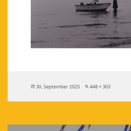
Veröffentlicht
Originalgröße
30. September 2025
448 × 303
am
Beitragsnavigation