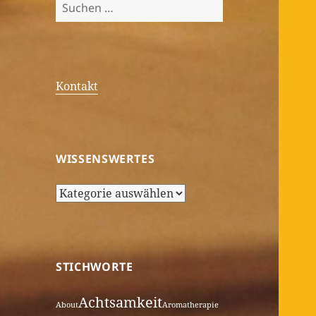
Suchen
nach:
Kontakt
WISSENSWERTES
Wissenswertes
STICHWORTE
Achtsamkeit
About
Aromatherapie