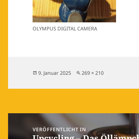
OLYMPUS DIGITAL CAMERA
Veröffentlicht
Originalgröße
9. Januar 2025
269 × 210
am
Beitragsnavigation
VERÖFFENTLICHT IN
Upcycling – Das Öllämpc