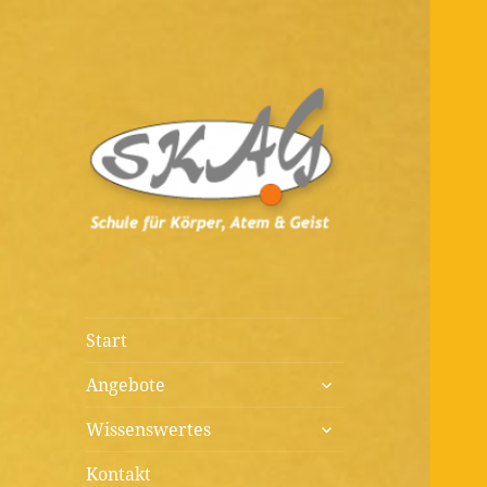
Diagnostik, Prävention,
Schule für
Therapie, Kunst, Beratung,
Körper, Atem &
Wissenswertes
Geist
Start
untermenü
Angebote
öffnen
untermenü
Wissenswertes
öffnen
Kontakt