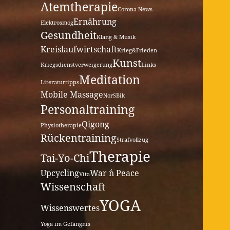
Atemtherapie
Corona News
Ernährung
Elektrosmog
Gesundheit
Klang & Musik
Kreislaufwirtschaft
Krieg&Frieden
Kunst
Kriegsdienstverweigerung
Links
Meditation
Literaturtipps
Mobile Massage
NorSBik
Personaltraining
Qigong
Physiotherapie
Rückentraining
Strafvollzug
Therapie
Tai-Yo-Chi
Upcycling
War ´n Peace
Vita
Wissenschaft
YOGA
Wissenswertes
Yoga im Gefängnis