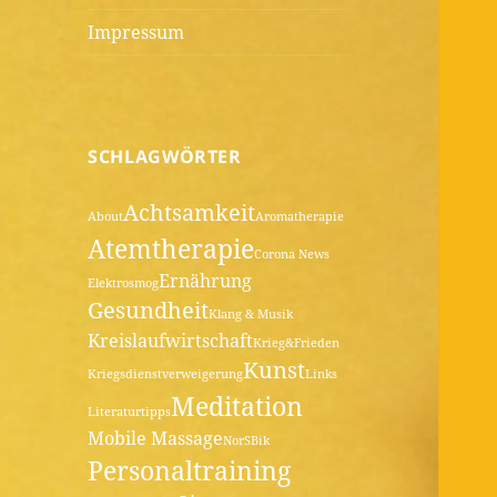
Impressum
SCHLAGWÖRTER
Achtsamkeit
About
Aromatherapie
Atemtherapie
Corona News
Ernährung
Elektrosmog
Gesundheit
Klang & Musik
Kreislaufwirtschaft
Krieg&Frieden
Kunst
Kriegsdienstverweigerung
Links
Meditation
Literaturtipps
Mobile Massage
NorSBik
Personaltraining