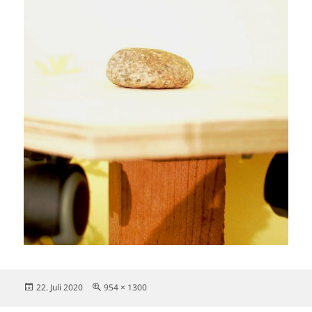
Veröffentlicht
Originalgröße
22. Juli 2020
954 × 1300
am