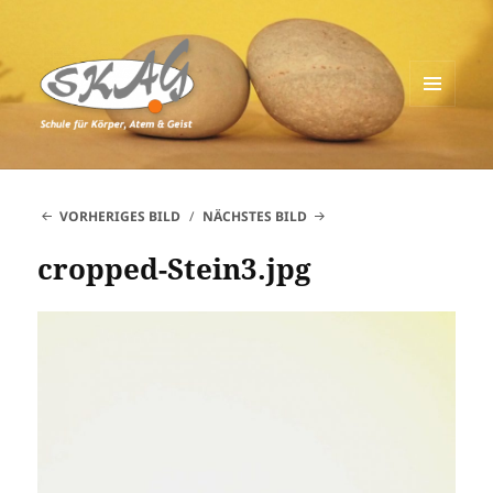
MENÜ
UND
Schule für Körper, Atem & Geist
WIDGETS
VORHERIGES BILD
NÄCHSTES BILD
cropped-Stein3.jpg