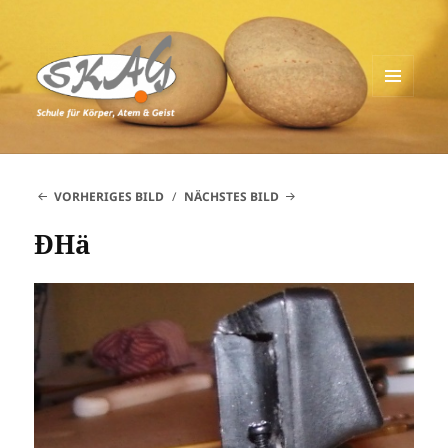
MENÜ
UND
Schule für Körper, Atem & Geist
WIDGETS
VORHERIGES BILD
NÄCHSTES BILD
ÐHä