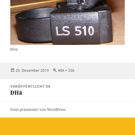
ÐHä
Veröffentlicht
Originalgröße
25. Dezember 2019
406 × 336
am
Beitragsnavigation
VERÖFFENTLICHT IN
ÐHä
Stolz präsentiert von WordPress