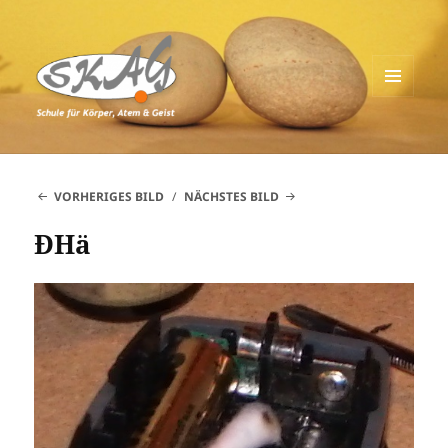
MENÜ
UND
Schule für Körper, Atem & Geist
WIDGETS
VORHERIGES BILD
NÄCHSTES BILD
ÐHä