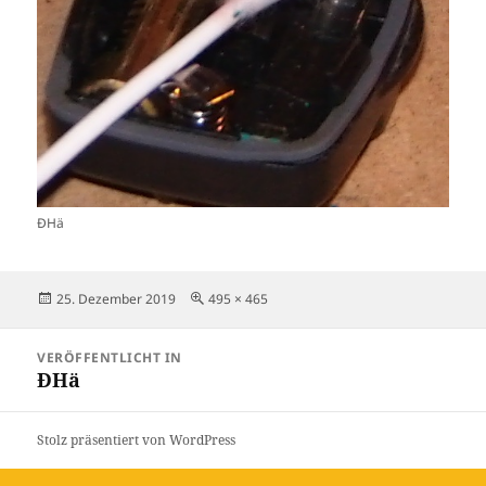
ÐHä
Veröffentlicht
Originalgröße
25. Dezember 2019
495 × 465
am
Beitragsnavigation
VERÖFFENTLICHT IN
ÐHä
Stolz präsentiert von WordPress