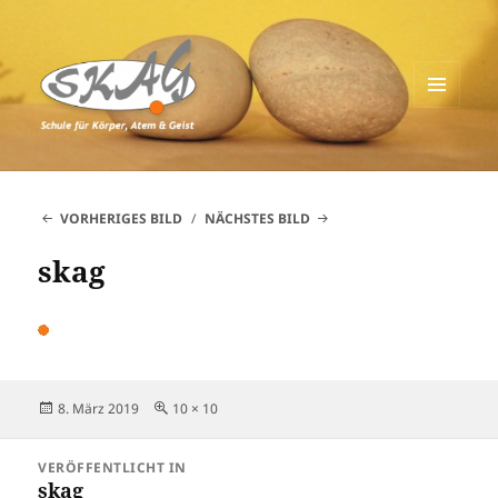
MENÜ
UND
Schule für Körper, Atem & Geist
WIDGETS
VORHERIGES BILD
NÄCHSTES BILD
skag
Veröffentlicht
Originalgröße
8. März 2019
10 × 10
am
Beitragsnavigation
VERÖFFENTLICHT IN
skag