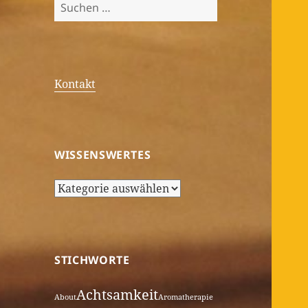
Suchen
nach:
Kontakt
WISSENSWERTES
Wissenswertes
STICHWORTE
Achtsamkeit
About
Aromatherapie