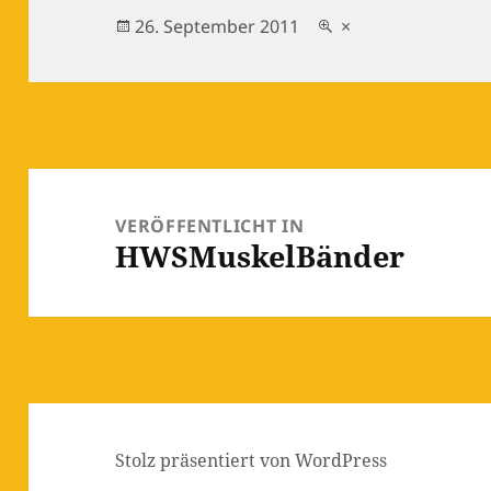
Veröffentlicht
Originalgröße
26. September 2011
×
am
Beitragsnavigation
VERÖFFENTLICHT IN
HWSMuskelBänder
Stolz präsentiert von WordPress