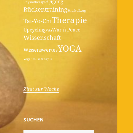
Qigong
Physiotherapie
Rückentraining
Strafvollzug
Therapie
Tai-Yo-Chi
Upcycling
War ´n Peace
Vita
Wissenschaft
YOGA
Wissenswertes
Yoga im Gefängnis
Zitat zur Woche
SUCHEN