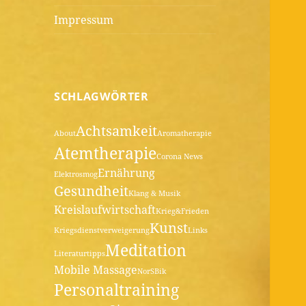
Impressum
SCHLAGWÖRTER
Achtsamkeit
About
Aromatherapie
Atemtherapie
Corona News
Ernährung
Elektrosmog
Gesundheit
Klang & Musik
Kreislaufwirtschaft
Krieg&Frieden
Kunst
Kriegsdienstverweigerung
Links
Meditation
Literaturtipps
Mobile Massage
NorSBik
Personaltraining