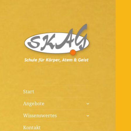
Diagnostik, Prävention,
Schule für
Therapie, Kunst, Beratung,
Körper, Atem &
Wissenswertes
Geist
Start
untermenü
Angebote
öffnen
untermenü
Wissenswertes
öffnen
Kontakt