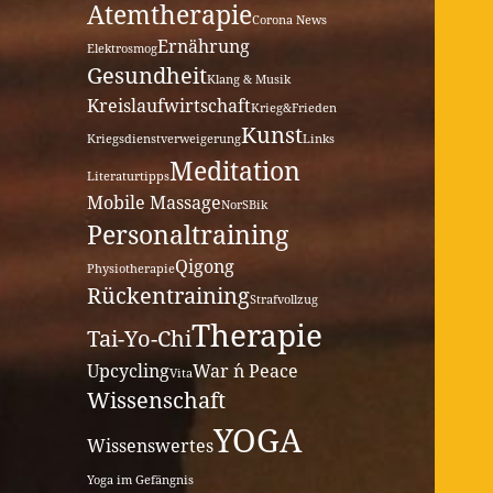
Atemtherapie
Corona News
Ernährung
Elektrosmog
Gesundheit
Klang & Musik
Kreislaufwirtschaft
Krieg&Frieden
Kunst
Kriegsdienstverweigerung
Links
Meditation
Literaturtipps
Mobile Massage
NorSBik
Personaltraining
Qigong
Physiotherapie
Rückentraining
Strafvollzug
Therapie
Tai-Yo-Chi
Upcycling
War ´n Peace
Vita
Wissenschaft
YOGA
Wissenswertes
Yoga im Gefängnis