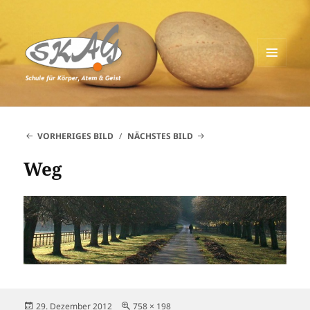
MENÜ
UND
Schule für Körper, Atem & Geist
WIDGETS
VORHERIGES BILD
NÄCHSTES BILD
Weg
Veröffentlicht
Originalgröße
29. Dezember 2012
758 × 198