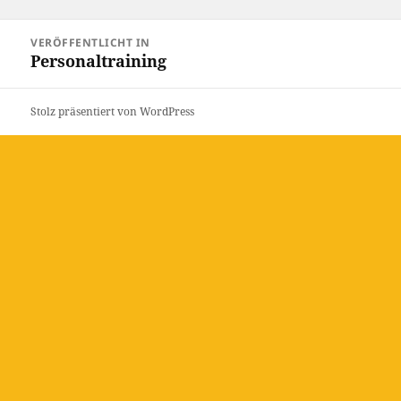
am
Beitragsnavigation
VERÖFFENTLICHT IN
Personaltraining
Stolz präsentiert von WordPress