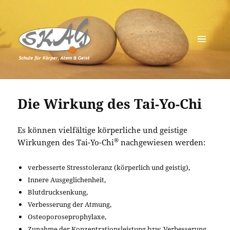
MENÜ
UND
Schule für Körper, Atem & Geist
WIDGETS
Die Wirkung des Tai-Yo-Chi
Es können vielfältige körperliche und geistige
®
Wirkungen des Tai-Yo-Chi
nachgewiesen werden:
verbesserte Stresstoleranz (körperlich und geistig),
Innere Ausgeglichenheit,
Blutdrucksenkung,
Verbesserung der Atmung,
Osteoporoseprophylaxe,
Zunahme der Konzentrationsleistung bzw. Verbesserung