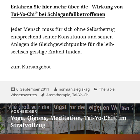
Erfahren Sie hier mehr über die
Wirkung von
®
Tai-Yo-Chi
bei Schlaganfallbetroffenen
Jeder Mensch muss für sich ohne Selbstbetrug
entsprechend seiner Konstitution und seinen
Anlagen die Gleichgewichtpunkte für die leib-
seelisch-geistige Einheit finden.
zum Kursangebot
Veröffentlicht
Autor
Kategorien
6. September 2011
norman sieg skag
Therapie
,
am
Schlagwörter
Wissenswertes
Atemtherapie
,
Tai-Yo-Chi
Beitragsnavigation
VORHERIGER
Yoga, Qigong, Meditation, Tai-Yo-Chi® im
Vorheriger
Strafvollzug
Beitrag: