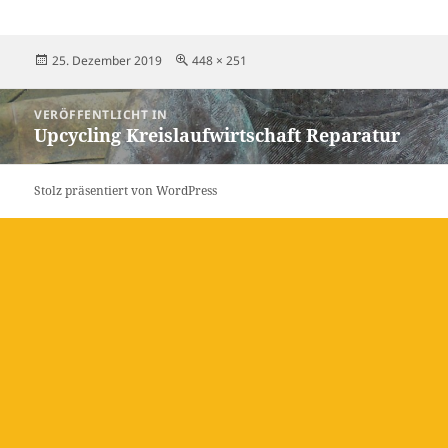
Veröffentlicht
Originalgröße
25. Dezember 2019
448 × 251
am
Beitragsnavigation
VERÖFFENTLICHT IN
Upcycling Kreislaufwirtschaft Reparatur
Stolz präsentiert von WordPress