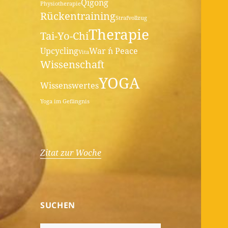
Qigong
Physiotherapie
Rückentraining
Strafvollzug
Therapie
Tai-Yo-Chi
Upcycling
War ´n Peace
Vita
Wissenschaft
YOGA
Wissenswertes
Yoga im Gefängnis
Zitat zur Woche
SUCHEN