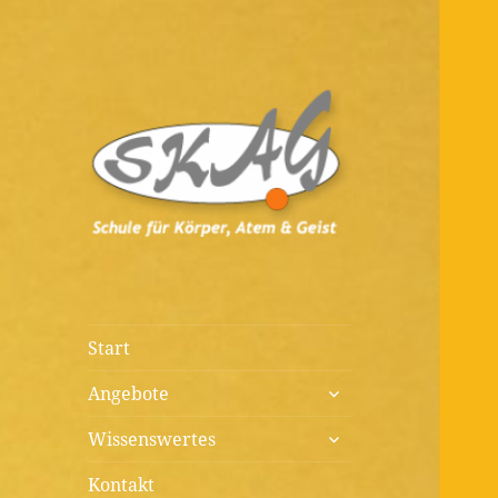
Diagnostik, Prävention,
Schule für
Therapie, Kunst, Beratung,
Körper, Atem &
Wissenswertes
Geist
Start
untermenü
Angebote
öffnen
untermenü
Wissenswertes
öffnen
Kontakt