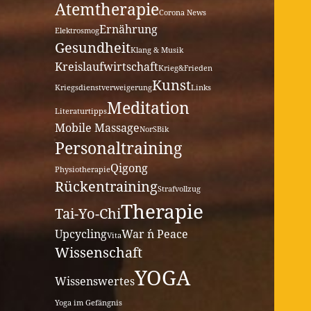
Atemtherapie
Corona News
Ernährung
Elektrosmog
Gesundheit
Klang & Musik
Kreislaufwirtschaft
Krieg&Frieden
Kunst
Kriegsdienstverweigerung
Links
Meditation
Literaturtipps
Mobile Massage
NorSBik
Personaltraining
Qigong
Physiotherapie
Rückentraining
Strafvollzug
Therapie
Tai-Yo-Chi
Upcycling
War ´n Peace
Vita
Wissenschaft
YOGA
Wissenswertes
Yoga im Gefängnis