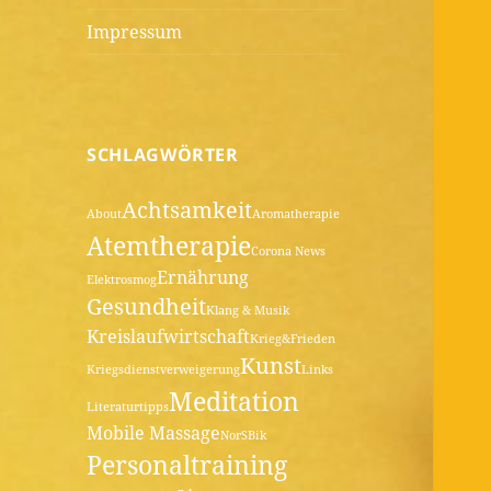
Impressum
SCHLAGWÖRTER
Achtsamkeit
About
Aromatherapie
Atemtherapie
Corona News
Ernährung
Elektrosmog
Gesundheit
Klang & Musik
Kreislaufwirtschaft
Krieg&Frieden
Kunst
Kriegsdienstverweigerung
Links
Meditation
Literaturtipps
Mobile Massage
NorSBik
Personaltraining