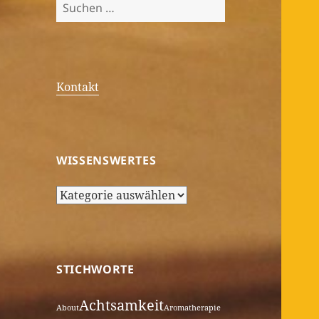
Suchen
nach:
Kontakt
WISSENSWERTES
Wissenswertes
STICHWORTE
Achtsamkeit
About
Aromatherapie