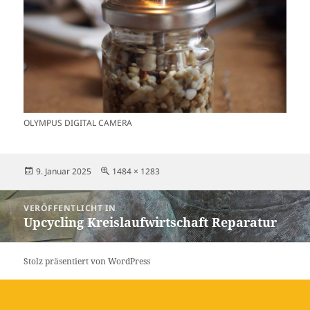
OLYMPUS DIGITAL CAMERA
Veröffentlicht
Originalgröße
9. Januar 2025
1484 × 1283
am
Beitragsnavigation
VERÖFFENTLICHT IN
Upcycling Kreislaufwirtschaft Reparatur
Stolz präsentiert von WordPress