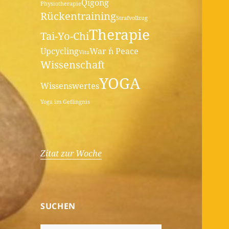
Qigong
Physiotherapie
Rückentraining
Strafvollzug
Therapie
Tai-Yo-Chi
Upcycling
War ´n Peace
Vita
Wissenschaft
YOGA
Wissenswertes
Yoga im Gefängnis
Zitat zur Woche
SUCHEN