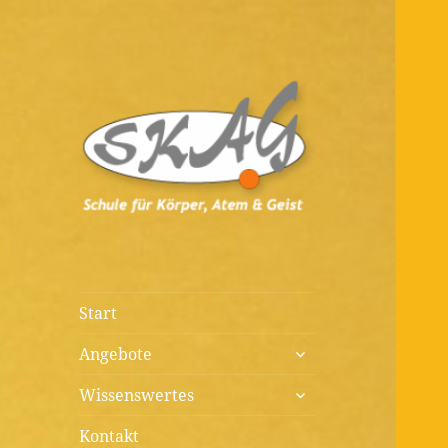
Diagnostik, Prävention,
Schule für
Therapie, Kunst, Beratung,
Körper, Atem &
Wissenswertes
Geist
Start
untermenü
Angebote
öffnen
untermenü
Wissenswertes
öffnen
Kontakt