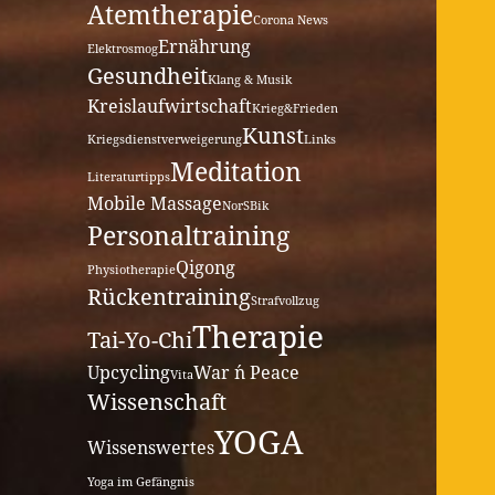
Atemtherapie
Corona News
Ernährung
Elektrosmog
Gesundheit
Klang & Musik
Kreislaufwirtschaft
Krieg&Frieden
Kunst
Kriegsdienstverweigerung
Links
Meditation
Literaturtipps
Mobile Massage
NorSBik
Personaltraining
Qigong
Physiotherapie
Rückentraining
Strafvollzug
Therapie
Tai-Yo-Chi
Upcycling
War ´n Peace
Vita
Wissenschaft
YOGA
Wissenswertes
Yoga im Gefängnis