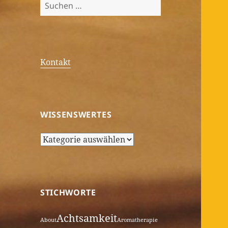
Suchen
nach:
Kontakt
WISSENSWERTES
Wissenswertes
STICHWORTE
Achtsamkeit
About
Aromatherapie