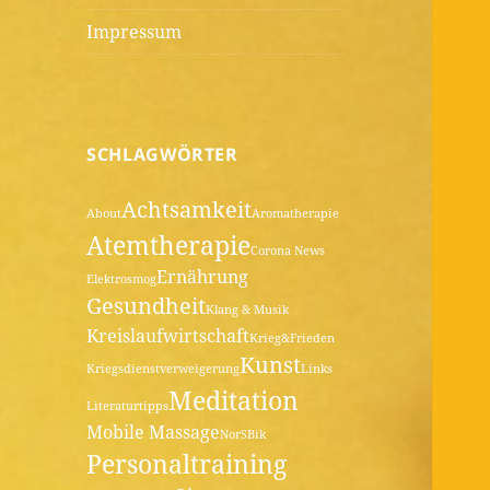
Impressum
SCHLAGWÖRTER
Achtsamkeit
About
Aromatherapie
Atemtherapie
Corona News
Ernährung
Elektrosmog
Gesundheit
Klang & Musik
Kreislaufwirtschaft
Krieg&Frieden
Kunst
Kriegsdienstverweigerung
Links
Meditation
Literaturtipps
Mobile Massage
NorSBik
Personaltraining