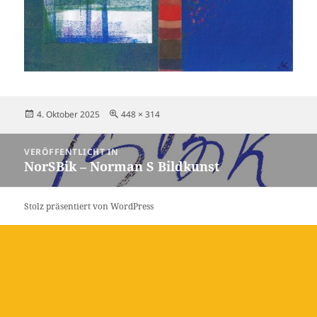
Veröffentlicht
Originalgröße
4. Oktober 2025
448 × 314
am
Beitragsnavigation
VERÖFFENTLICHT IN
NorSBik – Norman S Bildkunst
Stolz präsentiert von WordPress