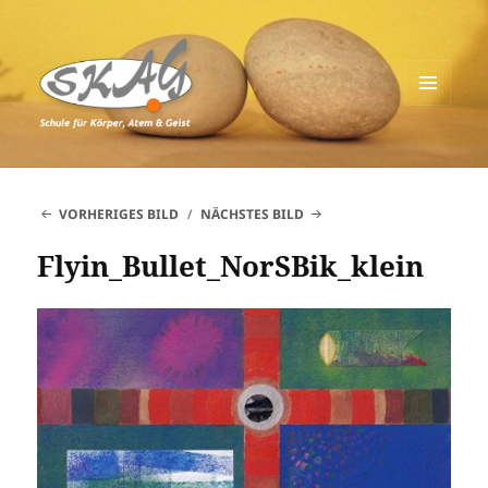
MENÜ
UND
Schule für Körper, Atem & Geist
WIDGETS
VORHERIGES BILD
NÄCHSTES BILD
Flyin_Bullet_NorSBik_klein