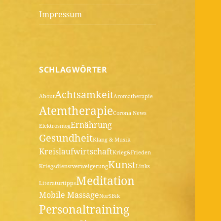
Impressum
SCHLAGWÖRTER
Achtsamkeit
About
Aromatherapie
Atemtherapie
Corona News
Ernährung
Elektrosmog
Gesundheit
Klang & Musik
Kreislaufwirtschaft
Krieg&Frieden
Kunst
Kriegsdienstverweigerung
Links
Meditation
Literaturtipps
Mobile Massage
NorSBik
Personaltraining