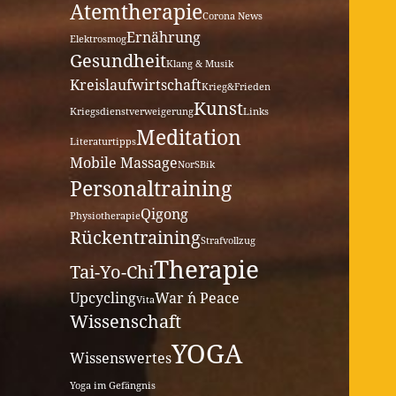
Atemtherapie
Corona News
Ernährung
Elektrosmog
Gesundheit
Klang & Musik
Kreislaufwirtschaft
Krieg&Frieden
Kunst
Kriegsdienstverweigerung
Links
Meditation
Literaturtipps
Mobile Massage
NorSBik
Personaltraining
Qigong
Physiotherapie
Rückentraining
Strafvollzug
Therapie
Tai-Yo-Chi
Upcycling
War ´n Peace
Vita
Wissenschaft
YOGA
Wissenswertes
Yoga im Gefängnis