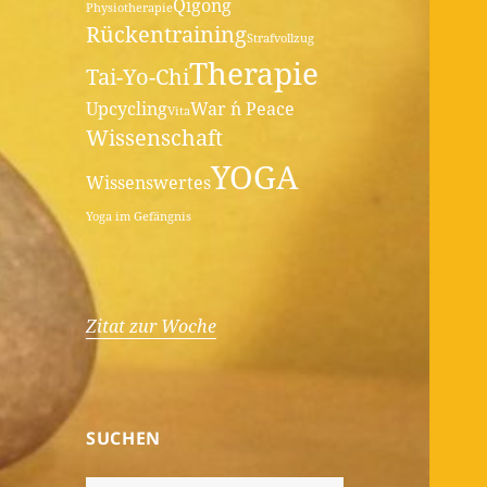
Qigong
Physiotherapie
Rückentraining
Strafvollzug
Therapie
Tai-Yo-Chi
Upcycling
War ´n Peace
Vita
Wissenschaft
YOGA
Wissenswertes
Yoga im Gefängnis
Zitat zur Woche
SUCHEN