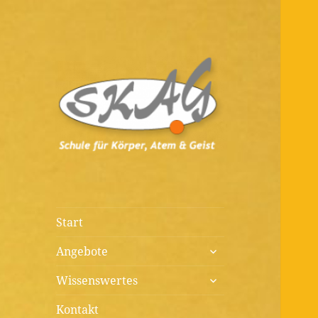
Diagnostik, Prävention,
Schule für
Therapie, Kunst, Beratung,
Körper, Atem &
Wissenswertes
Geist
Start
untermenü
Angebote
öffnen
untermenü
Wissenswertes
öffnen
Kontakt