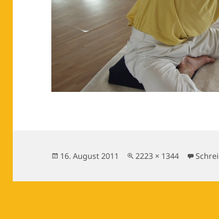
Veröffentlicht
Originalgröße
16. August 2011
2223 × 1344
Schre
am