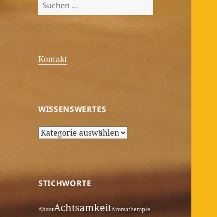
Suchen
nach:
Kontakt
WISSENSWERTES
Wissenswertes
STICHWORTE
Achtsamkeit
About
Aromatherapie