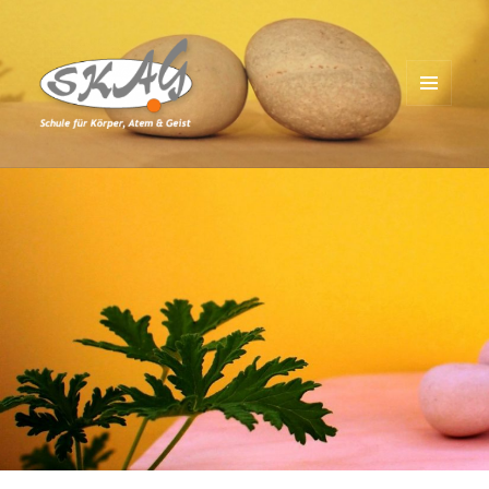
MENÜ
UND
Schule für Körper, Atem & Geist
WIDGETS