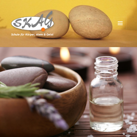
MENÜ
UND
Schule für Körper, Atem & Geist
WIDGETS