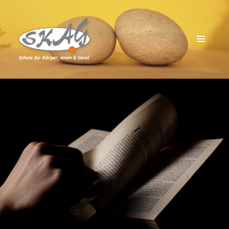
MENÜ
UND
Schule für Körper, Atem & Geist
WIDGETS