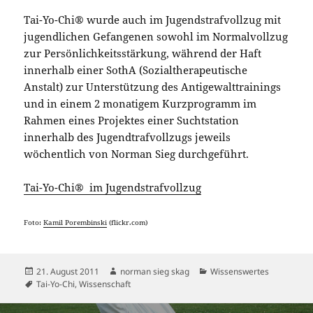
Tai-Yo-Chi® wurde auch im Jugendstrafvollzug mit
jugendlichen Gefangenen sowohl im Normalvollzug
zur Persönlichkeitsstärkung, während der Haft
innerhalb einer SothA (Sozialtherapeutische
Anstalt) zur Unterstützung des Antigewalttrainings
und in einem 2 monatigem Kurzprogramm im
Rahmen eines Projektes einer Suchtstation
innerhalb des Jugendtrafvollzugs jeweils
wöchentlich von Norman Sieg durchgeführt.
Tai-Yo-Chi® im Jugendstrafvollzug
Foto:
Kamil Porembinski
(flickr.com)
Veröffentlicht
Autor
Kategorien
21. August 2011
norman sieg skag
Wissenswertes
am
Schlagwörter
Tai-Yo-Chi
,
Wissenschaft
Beitragsnavigation